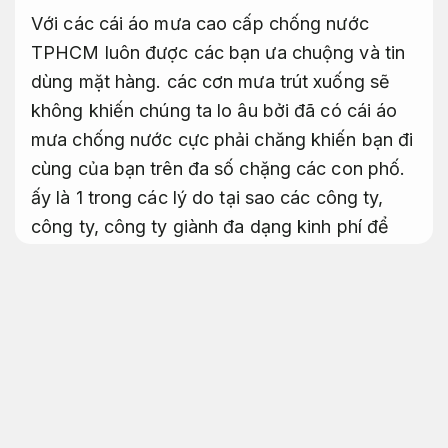
Với các cái áo mưa cao cấp chống nước
TPHCM luôn được các bạn ưa chuộng và tin
dùng mặt hàng. các cơn mưa trút xuống sẽ
không khiến chúng ta lo âu bởi đã có cái áo
mưa chống nước cực phải chăng khiến bạn đi
cùng của bạn trên đa số chặng các con phố.
ấy là 1 trong các lý do tại sao các công ty,
công ty, công ty giành đa dạng kinh phí để
khiến áo mưa cao cấp. Để dành cho các
chiến dịch buôn bán cũng giống như khiến
các món quà tri ân. bài viết bữa nay chúng ta
sẽ cộng nhau mua hiểu về cái áo mưa này
nhé! có các cái áo mưa cao cấp chống nước
TPHCM luôn được các bạn ưa chuộng và tin
dùng mặt hàng. các cơn mưa trút xuống sẽ