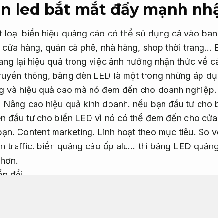
n led bắt mắt đẩy mạnh nh
t loại biển hiệu quảng cáo có thể sử dụng cả vào ba
y, cửa hàng, quán cà phê, nhà hàng, shop thời trang…
mang lại hiệu quả trong việc ảnh hưởng nhận thức về 
truyền thống, bảng đèn LED là một trong những áp d
ạng và hiệu quả cao mà nó đem đến cho doanh nghiệp
,
Nâng cao hiệu quả kinh doanh.
nếu bạn đầu tư cho 
ên đầu tư cho biển LED vì nó có thể đem đến cho cử
bạn.
Content marketing.
Linh hoạt theo mục tiêu.
So vớ
n traffic.
biển quảng cáo ốp alu… thì bảng LED quảng
 hơn.
ển đổi.
 nổi đo lường rõ ràng