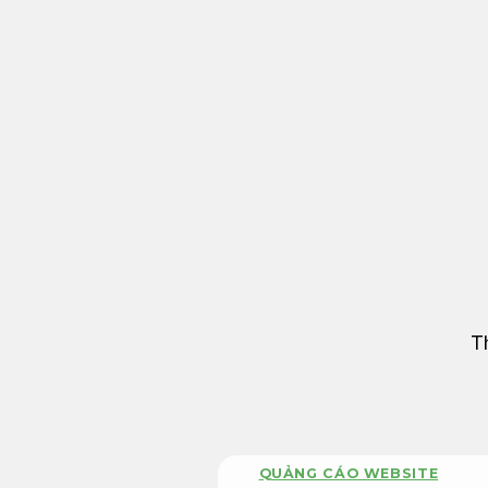
Bỏ
qua
nội
dung
T
QUẢNG CÁO WEBSITE