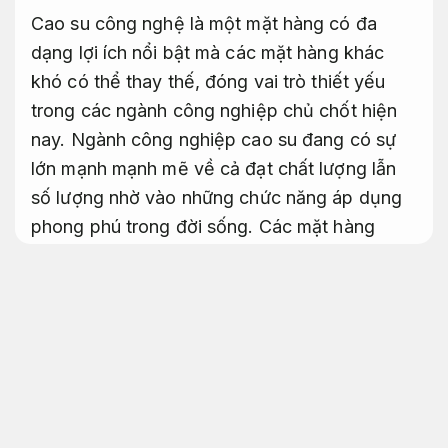
Cao su công nghệ là một mặt hàng có đa
dạng lợi ích nổi bật mà các mặt hàng khác
khó có thể thay thế, đóng vai trò thiết yếu
trong các ngành công nghiệp chủ chốt hiện
nay. Ngành công nghiệp cao su đang có sự
lớn mạnh mạnh mẽ về cả đạt chất lượng lẫn
số lượng nhờ vào những chức năng áp dụng
phong phú trong đời sống. Các mặt hàng
được chế biến với những chức năng phù hợp
với nhu cầu đa dạng của các bạn,
Thiết kế
theo yêu cầu.
như khả năng cách âm,
Tuổi
thọ cao.
chống rung,
Tiết kiệm nhân công.
và
chịu nhiệt,
Tiết kiệm nhiên liệu.
với kích thước
linh động theo mục đích sử dụng.
Dây chuyền.
Được kiểm định kỹ.