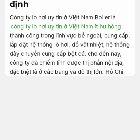
định
Công ty lò hơi uy tín ở Việt Nam Boiler là
công ty lò hơi uy tín ở Việt Nam ít hư hỏng
thành công trong lĩnh vực bề ngoài, cung cấp,
lắp đặt hệ thống lò hơi, đồ vật nhiệt, hệ thống
dây chuyền cung cấp bột cá. cho đến nay,
công ty đã chiếm lĩnh được thị phần nội địa,
đặc biệt là ở các bang và đô thị lớn. Hồ Chí
Minh và các thức giấc miền Đông, Tây Nam
Bộ. có cái dòng sản phẩm mạnh mẽ, tiết kiệm
nhiên liệu và gần gũi có môi trường, Apolitech
tự tin cung cấp cho các bạn các dòng sản
phẩm chất lượng tốt giúp họ tiết kiệm 15%
mức chi phí cung cấp.
Hiệu suất ổn định.