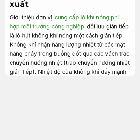
xuất
Giới thiệu đơn vị
cung cấp lò khí nóng phù
hợp môi trường công nghiệp
đối lưu gián tiếp
là lò hút không khí nóng một cách gián tiếp.
Không khí nhận năng lượng nhiệt từ các mặt
hàng cháy trong buồng đốt qua các vách trao
chuyển hướng nhiệt (trao chuyển hướng nhiệt
gián tiếp). Nhiệt độ của không khí đẩy mạnh
lên khi nó nhận nhiệt từ máy sấy và được
truyền qua các ống dẫn khí nóng đến đồ vật
tiêu thụ nhiệt. Không ô nhiễm, không khói, bụi
hay tia lửa. dễ sử dụng và bảo trì.
Độ chính xác cao.
Quạt ly tâm cao áp nhà máy phù hợp