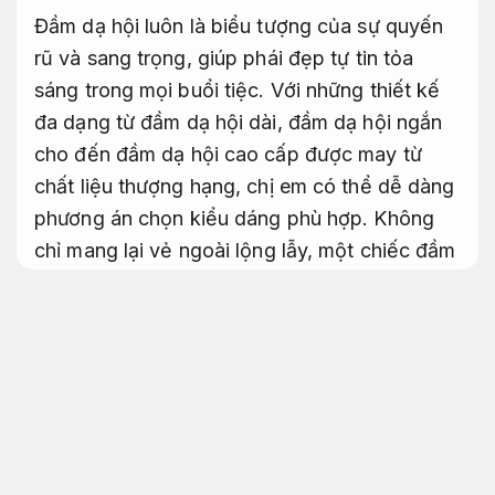
Đầm dạ hội luôn là biểu tượng của sự quyến
rũ và sang trọng, giúp phái đẹp tự tin tỏa
sáng trong mọi buổi tiệc. Với những thiết kế
đa dạng từ đầm dạ hội dài, đầm dạ hội ngắn
cho đến đầm dạ hội cao cấp được may từ
chất liệu thượng hạng, chị em có thể dễ dàng
phương án chọn kiểu dáng phù hợp. Không
chỉ mang lại vẻ ngoài lộng lẫy, một chiếc đầm
dạ hội còn khẳng định phong cách thời trang
và gu thẩm mỹ tinh tế. Đây chính là lựa chọn
hoàn hảo cho các sự kiện đáng chú ý, nơi bạn
muốn thật nổi bật.
Được lựa chọn nhiều.
Nhiều mẫu mới.