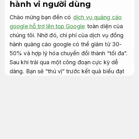
hành vi người dùng
Chào mừng bạn đến có
dịch vụ quảng cáo
google hỗ trợ lên top Google
toàn diện của
chúng tôi. Nhờ đó, chi phí của dịch vụ đồng
hành quảng cáo google có thể giảm từ 30-
50% và hợp lý hóa chuyển đổi thành “tối đa”.
Sau khi trải qua một công đoạn cực kỳ dễ
dàng. Bạn sẽ “thú vị” trước kết quả biểu đạt
qua ảnh và video. Hạng mục dịch vụ quảng
cáo google tiết kiệm ngân sách, hợp lý giá trị
bao giờ click on, chúng tôi giúp doanh nghiệp
chạy quảng cáo tiếp cận các bạn tiềm năng
một cách chính xác, chủ động và tiết kiệm chi
phí.
Nội dung hấp dẫn.