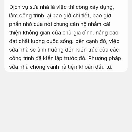
Dịch vụ sửa nhà là việc thi công xây dựng,
làm công trình lại bao giờ chi tiết, bao giờ
phần nhỏ của nói chung căn hộ nhằm cải
thiện không gian của chủ gia đình, nâng cao
đạt chất lượng cuộc sống. bên cạnh đó, việc
sửa nhà sẽ ảnh hưởng đến kiến ​​trúc của các
công trình đã kiến lập trước đó. Phương pháp
sửa nhà chóng vánh hà tiện khoản đầu tư.
Hay với cách xử lý sửa chữa nhà nào sản xuất
hạng mục dịch vụ sửa chữa nhà hiện đại,
Hạn
chế phát sinh.
giá cả phải chăng mà vẫn đáp
ứng được các chỉ tiêu trên,
Đúng kỹ thuật.
hãy đọc,
Bền với thời tiết.
theo dõi và rút kinh
nghiệm xử lý trong các bài viết sau của Đức
Phúc.