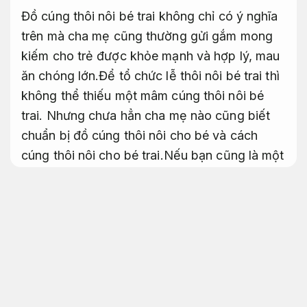
Đồ cúng thôi nôi bé trai không chỉ có ý nghĩa
trên mà cha mẹ cũng thường gửi gắm mong
kiếm cho trẻ được khỏe mạnh và hợp lý, mau
ăn chóng lớn.Để tổ chức lễ thôi nôi bé trai thì
không thể thiếu một mâm cúng thôi nôi bé
trai. Nhưng chưa hẳn cha mẹ nào cũng biết
chuẩn bị đồ cúng thôi nôi cho bé và cách
cúng thôi nôi cho bé trai.Nếu bạn cũng là một
những ông bố bà mẹ đang thắc mắc về cách
cúng thôi nôi bé trai dễ dàng sẽ như thế nào?
Nhanh chóng.
Theo sát từng bước.
Đừng bối
rối quá,
Hỗ trợ kịp thời.
ngay sau đây Đồ
Cúng Tâm Linh sẽ có có các hướng dẫn các
bạn nhé!
Tư vấn.
Rõ ràng.