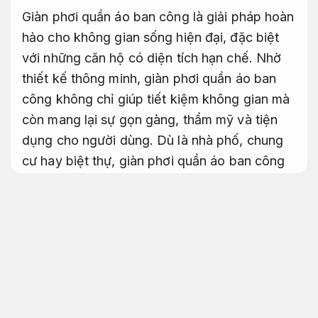
Giàn phơi quần áo ban công là giải pháp hoàn
hảo cho không gian sống hiện đại, đặc biệt
với những căn hộ có diện tích hạn chế. Nhờ
thiết kế thông minh, giàn phơi quần áo ban
công không chỉ giúp tiết kiệm không gian mà
còn mang lại sự gọn gàng, thẩm mỹ và tiện
dụng cho người dùng. Dù là nhà phố, chung
cư hay biệt thự, giàn phơi quần áo ban công
đều có thể dễ dàng lắp đặt và sử dụng hiệu
quả. Với nhiều mẫu mã như giàn phơi gắn
tường, giàn phơi kéo ngang, giàn phơi điện
tử… người tiêu dùng có thể chọn lựa đáp ứng
tốt với nhu cầu và ngân sách của mình. Đặc
biệt, giàn phơi quần áo ban công ngày càng
được ưa chuộng nhờ tính tiện lợi, độ bền cao