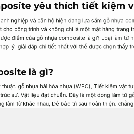
osite yêu thích tiết kiệm v
anh nghiệp và căn hộ hiện đang lựa sắm gỗ nhựa com
 cho công trình và không chỉ là một mặt hàng trang t
hược điểm của gỗ nhựa composite là gì? Loại làm từ 
ợp lý.
giải đáp chi tiết nhất với thể được chọn thấy tr
site là gì?
 thuật.
gỗ nhựa hài hòa nhựa (WPC),
Tiết kiệm vật tư
trúc sư.
Vật liệu đạt chuẩn.
Đây là một dòng làm từ gỗ
ng làm từ khác nhau,
Dễ bảo trì sau hoàn thiện.
chẳng 
ậu phộng,
Vật liệu đạt chuẩn.
sợi bột giấy,
Bảo hành rõ
 như HDPE,
Bảo hành rõ ràng.
ABS,
Tiết kiệm vật tư.
P
m.
Công năng hợp lý.
Sau khi các làm từ này được trộ