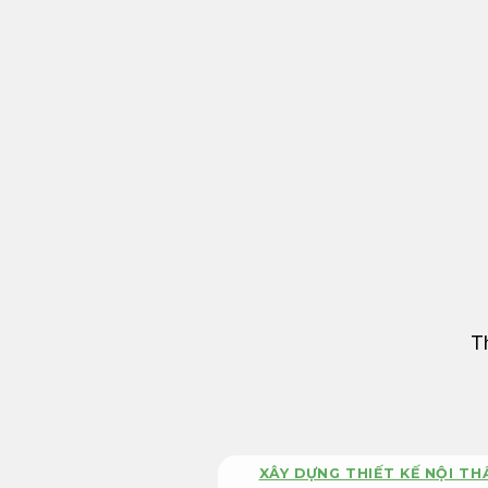
Bỏ
qua
nội
dung
T
XÂY DỰNG THIẾT KẾ NỘI TH