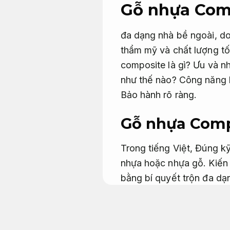
Gỗ nhựa Comp
đa dạng nhà bề ngoài, do
thẩm mỹ và chất lượng tốt
composite là gì? Ưu và n
như thế nào?
Công năng h
Bảo hành rõ ràng.
Gỗ nhựa Compo
Trong tiếng Việt,
Đúng kỹ
nhựa hoặc nhựa gỗ.
Kiến 
bằng bí quyết trộn đa dạ
cưa,
Đúng kỹ thuật.
vỏ đ
trấu,…) và các hạt nhựa
PS và PP.
Sơn chống thấ