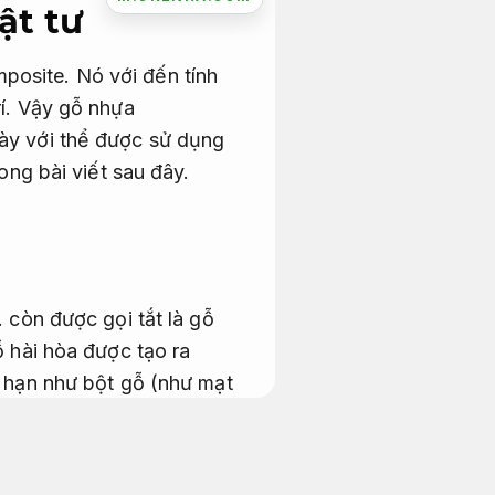
ật tư
posite. Nó với đến tính
rí. Vậy gỗ nhựa
này với thể được sử dụng
ong bài viết sau đây.
.
còn được gọi tắt là gỗ
 hài hòa được tạo ra
hạn như bột gỗ (như mạt
 ràng.
tre,
Đúng kỹ thuật.
VC,
Vật liệu đạt chuẩn.
n thành một hỗn hợp