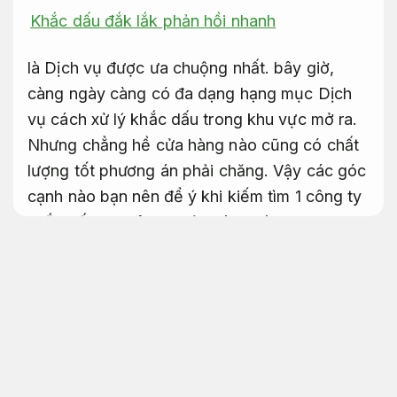
Khắc dấu đắk lắk phản hồi nhanh
là Dịch vụ được ưa chuộng nhất. bây giờ,
càng ngày càng có đa dạng hạng mục Dịch
vụ cách xử lý khắc dấu trong khu vực mở ra.
Nhưng chẳng hề cửa hàng nào cũng có chất
lượng tốt phương án phải chăng. Vậy các góc
cạnh nào bạn nên để ý khi kiếm tìm 1 công ty
khắc dấu chuyên nghiệp và uy tín
Tổ chức sự kiện uy tín tối ưu chi phí
Theo sát từng bước.
Khắc dấu tại đắk lắk con dấu
phải chăng rẻ
Hỗ trợ kịp thời.