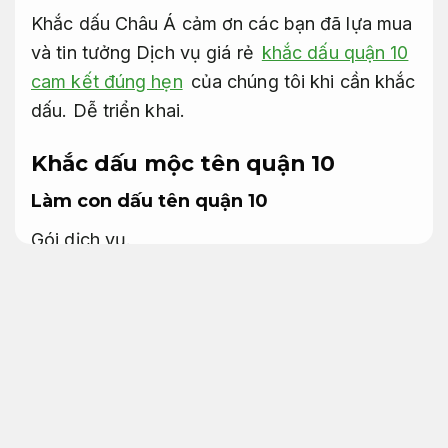
Khắc dấu Châu Á cảm ơn các bạn đã lựa mua
và tin tưởng Dịch vụ giá rẻ
khắc dấu quận 10
cam kết đúng hẹn
của chúng tôi khi cần khắc
dấu.
Dễ triển khai.
Khắc dấu mộc tên quận 10
Làm con dấu tên quận 10
Gói dịch vụ.
Nếu bạn cần khắc dấu cho cơ sở, địa chỉ,
C.ty của mình, hãy sắm một đơn vị khắc dấu
đáng tin, cung ứng những mặt hàng chất
lượng cao nhất để Giúp bạn trong công việc