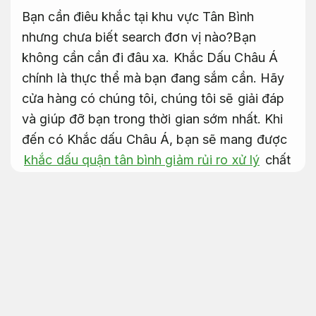
Bạn cần điêu khắc tại khu vực Tân Bình
nhưng chưa biết search đơn vị nào?Bạn
không cần cần đi đâu xa. Khắc Dấu Châu Á
chính là thực thể mà bạn đang sắm cần. Hãy
cửa hàng có chúng tôi, chúng tôi sẽ giải đáp
và giúp đỡ bạn trong thời gian sớm nhất. Khi
đến có Khắc dấu Châu Á, bạn sẽ mang được
khắc dấu quận tân bình giảm rủi ro xử lý
chất
lượng có khoản đầu tư ưu đãi.
Tư vấn tận
tâm.
Khắc dấu tên quận tân bình lấy
liền
Phản hồi nhanh.
Khắc dấu lấy liền quận tân bình
Báo giá
rõ ràng.