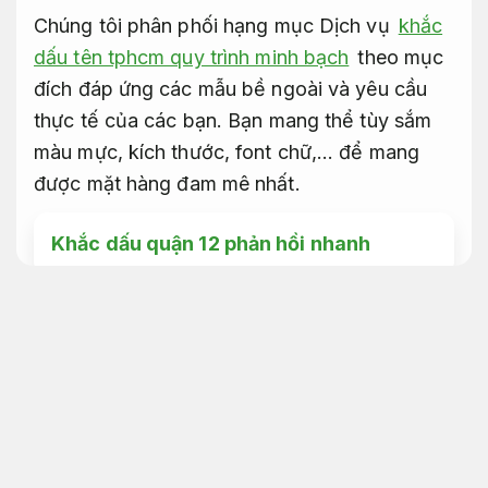
Chúng tôi phân phối hạng mục Dịch vụ
khắc
dấu tên tphcm quy trình minh bạch
theo mục
đích đáp ứng các mẫu bề ngoài và yêu cầu
thực tế của các bạn. Bạn mang thể tùy sắm
màu mực, kích thước, font chữ,… để mang
được mặt hàng đam mê nhất.
Khắc dấu quận 12 phản hồi nhanh
Phù hợp nhu cầu thực tế.
Khắc dấu tên lấy liền tại tphcm
khắc dấu doanh nghiệp
Tiết
kiệm ngân sách.
Khắc dấu tên tphcm