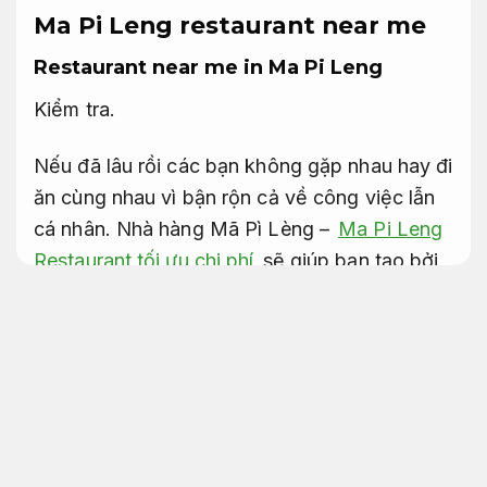
Ma Pi Leng restaurant near me
Restaurant near me in Ma Pi Leng
Kiểm tra.
Nếu đã lâu rồi các bạn không gặp nhau hay đi
ăn cùng nhau vì bận rộn cả về công việc lẫn
cá nhân. Nhà hàng Mã Pì Lèng –
Ma Pi Leng
Restaurant tối ưu chi phí
sẽ giúp bạn tạo bởi
một bữa tiệc gắn kết, trọn vẹn. Restaurant
near me in Ma Pi Leng.
Chuyên nghiệp.
Restaurant Ma Pi Leng
Chủ động.