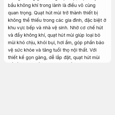
bầu không khí trong lành là điều vô cùng
quan trọng. Quạt hút mùi trở thành thiết bị
không thể thiếu trong các gia đình, đặc biệt ở
khu vực bếp và nhà vệ sinh. Nhờ cơ chế hút
và đẩy không khí, quạt hút mùi giúp loại bỏ
mùi khó chịu, khói bụi, hơi ẩm, góp phần bảo
vệ sức khỏe và tăng tuổi thọ nội thất. Với
thiết kế gọn gàng, dễ lắp đặt, quạt hút mùi
nối ống cao cấp còn mang đến sự tiện nghi
và thẩm mỹ, đáp ứng mục đích sử dụng ngày
càng cao của người dùng.
Vận hành liên tục.
Dễ bảo trì.
Quạt hút mùi nối ống cao cấp