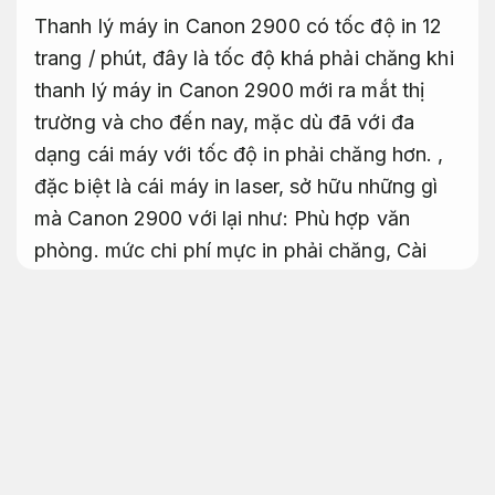
Thanh lý máy in Canon 2900 có tốc độ in 12
trang / phút, đây là tốc độ khá phải chăng khi
thanh lý máy in Canon 2900 mới ra mắt thị
trường và cho đến nay, mặc dù đã với đa
dạng cái máy với tốc độ in phải chăng hơn. ,
đặc biệt là cái máy in laser, sở hữu những gì
mà Canon 2900 với lại như:
Phù hợp văn
phòng.
mức chi phí mực in phải chăng,
Cài
đặt nhanh.
ít tiêu hao điện năng,
Nâng cấp
linh hoạt.
độ bền cao,
Chất lượng in sắc nét.
dễ dàng sang sửa và thay thế linh kiện,
Hiệu
năng cao.
chất lượng ổn định bản in dung
nhan nét …..
Máy chấm công.
Bảo mật tốt.
thì
tốc độ in 12ppm cũng không quá tệ.
Game.
Chất lượng in sắc nét.
đặc biệt bên cơ sở