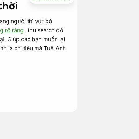
thời
ang người thì vứt bỏ
g rõ ràng
, thu search đồ
ại, Giúp các bạn muốn lại
ính là chỉ tiêu mà Tuệ Anh
 năm qua đẩy mạnh vọt.
rình triển khai có giá
hoạt gọi kém đáng tin