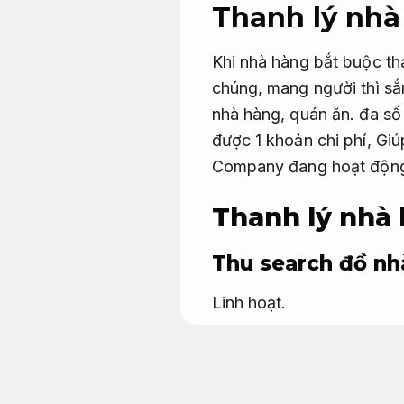
Thanh lý nhà
Khi nhà hàng bắt buộc th
chúng, mang người thì sắ
nhà hàng, quán ăn. đa số
được 1 khoản chi phí, Giú
Company đang hoạt động
Thanh lý nhà 
Thu search đồ nh
Linh hoạt.
Nhu cầu thanh lý nhà hà
Từ đó, việc sắm muốn g
phải chăng cực kỳ được q