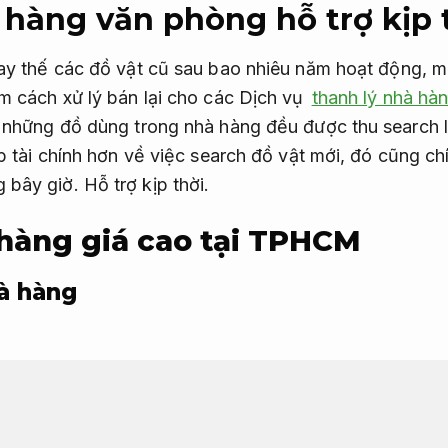
 hàng văn phòng hỗ trợ kịp 
ay thế các đồ vật cũ sau bao nhiêu năm hoạt động, m
m cách xử lý bán lại cho các Dịch vụ
thanh lý nhà hàn
 những đồ dùng trong nhà hàng đều được thu search l
p tài chính hơn về việc search đồ vật mới, đó cũng ch
 bây giờ.
Hỗ trợ kịp thời.
hàng giá cao tại TPHCM
à hàng
ng, thu search đồ nhà hàng tại TPHCM trong đa dạng
ọi
thanh lý nhà hàng luôn sẵn sàng
đáng tin, đúng quy t
uan tâm, đặc biệt là khi mang sự xuất hiện của hàng 