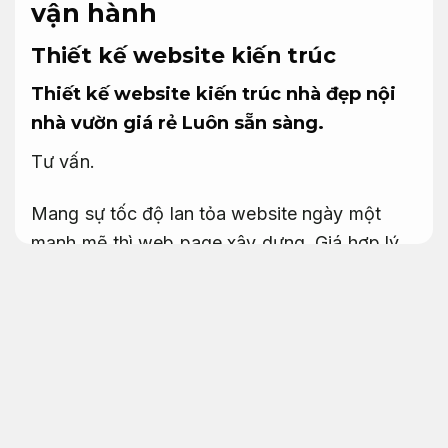
vận hành
Thiết kế website kiến trúc
Thiết kế website kiến trúc nhà đẹp nội
nhà vườn giá rẻ
Luôn sẵn sàng.
Tư vấn.
Mang sự tốc độ lan tỏa website ngày một
mạnh mẽ thì web page xây dựng,
Giá hợp lý.
kiến trúc,
Áp dụng cho nhiều nhu cầu.
nội
thất chính là nơi giúp công ty quảng bá một
phương pháp hiệu quả.
Bài bản.
Phù hợp nhu
cầu thực tế.
Khi các bạn quan tâm về lĩnh vực
xây dựng kiến trúc thì họ thường sẽ tham
khảo và chọn cần các thông báo Thiết kế
website kiến trúc nhà đẹp nội nhà vườn giá