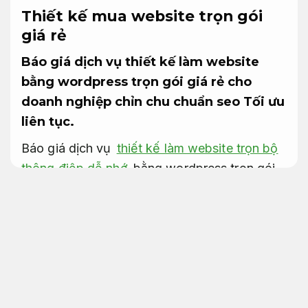
Thiết kế mua website trọn gói
giá rẻ
Báo giá dịch vụ thiết kế làm website
bằng wordpress trọn gói giá rẻ cho
doanh nghiệp chỉn chu chuẩn seo
Tối ưu
liên tục.
Báo giá dịch vụ
thiết kế làm website trọn bộ
thông điệp dễ nhớ
bằng wordpress trọn gói
mức giá tốt cho doanh nghiệp bài bản chuẩn
seo. Nói một cách dễ dàng, dịch vụ website
trọn gói trang web là một cửa hàng hoặc
công ty trực tuyến luôn hiển thị trực tuyến và
có thể truy cập bất cứ lúc nào dù ngày hay
đêm (cũng giống như cửa hàng, công ty chỉ
hoạt động trong giờ tăng ca). Nói cách khác,