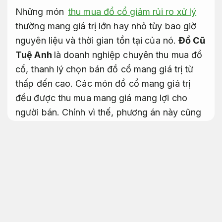
Những món
thu mua đồ cổ giảm rủi ro xử lý
thường mang giá trị lớn hay nhỏ tùy bao giờ
nguyên liệu và thời gian tồn tại của nó.
Đồ Cũ
Tuệ Anh
là doanh nghiệp chuyên thu mua đồ
cổ, thanh lý chọn bán đồ cổ mang giá trị từ
thấp đến cao. Các món đồ cổ mang giá trị
đều được thu mua mang giá mang lợi cho
người bán. Chính vì thế, phương án này cũng
được đa dạng doanh nghiệp tin tưởng và gọi
bán hơn so mang các nhà khảo cổ học,
chuyên gia. Cùng chọn hiểu hiểu thêm về thu
mua đồ cổ ở Đồ Cũ Tuệ Anh qua bài viết sau
nhé!
Linh hoạt theo yêu cầu.
Hạng mục Dịch vụ thu mua đồ cổ