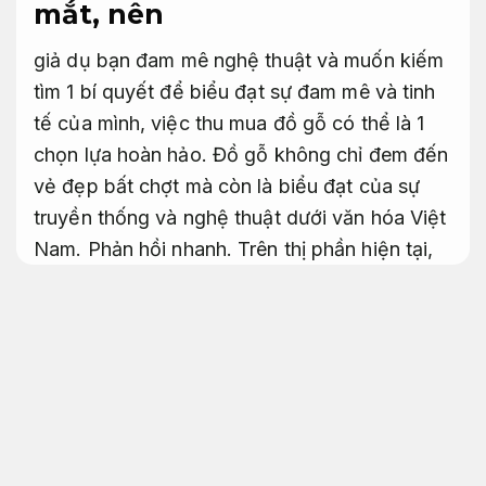
mắt, nên
giả dụ bạn đam mê nghệ thuật và muốn kiếm
tìm 1 bí quyết để biểu đạt sự đam mê và tinh
tế của mình, việc thu mua đồ gỗ có thể là 1
chọn lựa hoàn hảo. Đồ gỗ không chỉ đem đến
vẻ đẹp bất chợt mà còn là biểu đạt của sự
truyền thống và nghệ thuật dưới văn hóa Việt
Nam.
Phản hồi nhanh.
Trên thị phần hiện tại,
Áp dụng cho nhiều nhu cầu.
việc thu mua đồ
gỗ đã phát triển thành 1 hành động đa dạng
không chỉ đối có bồ nghệ thuật mà còn có
các người đam mê nội thất.
Cá nhân.
Cam kết đúng hẹn.
Nhà hàng ngon gần bạn – Nhà hàng