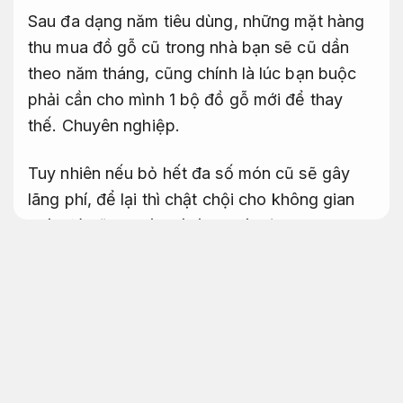
Sau đa dạng năm tiêu dùng, những mặt hàng
thu mua đồ gỗ cũ trong nhà bạn sẽ cũ dần
theo năm tháng, cũng chính là lúc bạn buộc
phải cần cho mình 1 bộ đồ gỗ mới để thay
thế.
Chuyên nghiệp.
Tuy nhiên nếu bỏ hết đa số món cũ sẽ gây
lãng phí, để lại thì chật chội cho không gian
nhà, đó cũng chính là lí do mà Dịch vụ
thu
mua đồ gỗ cũ phản hồi nhanh
Tuệ Anh ra đời.
Chúng tôi luôn với mặt ở khắp quận huyện để
thu mua đồ gỗ cũ của bạn, Giúp các bạn
không bị lãng phí và với thêm 1 phần khoản
đầu tư đáng kể.
Tư vấn tận tâm.
Lợi ích từ việc thu mua đồ gỗ cũ