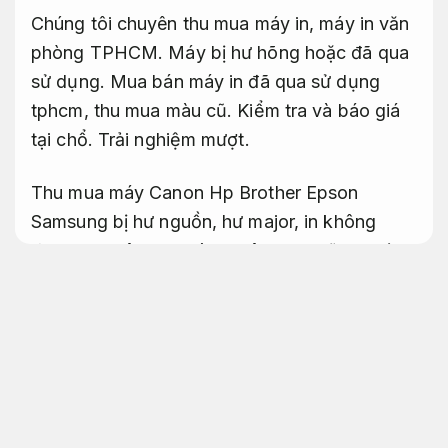
Chúng tôi chuyên thu mua máy in, máy in văn
phòng TPHCM. Máy bị hư hõng hoặc đã qua
sử dụng. Mua bán máy in đã qua sử dụng
tphcm, thu mua màu cũ. Kiểm tra và báo giá
tại chổ.
Trải nghiệm mượt.
Thu mua máy Canon Hp Brother Epson
Samsung bị hư nguồn, hư major, in không
được, in không ra màu, không ra chữ. Người
mua không mang nhu cầu sử dụng hoặc sắm
máy mới.
Đáp ứng nhu cầu doanh nghiệp.
Thu mua máy in tại TP. HCM các
cái sau
Dễ sử dụng.
Mua bán thu mua máy đã qua sử dụng