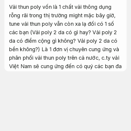
Vải thun poly vốn là 1 chất vải thông dụng
rỗng rãi trong thị trường might mặc bây giờ,
tune vải thun poly vẫn còn xa lạ đối có 1 số
các bạn (Vải poly 2 da có gì hay? Vải poly 2
da có điểm cộng gì không? Vải poly 2 da có
bền không?) Là 1 đơn vị chuyên cung ứng và
phân phối vải thun poly trên cả nước, c.ty vải
Việt Nam sẽ cung ứng đến có quý các bạn đa
số thông báo về vải thun poly cũng giống
như những lợi ích mà chúng có lại cho lĩnh vực
might mặc.
Đầm đuôi cá đi tiệc được lựa chọn nhiều
Tư vấn tận tình.