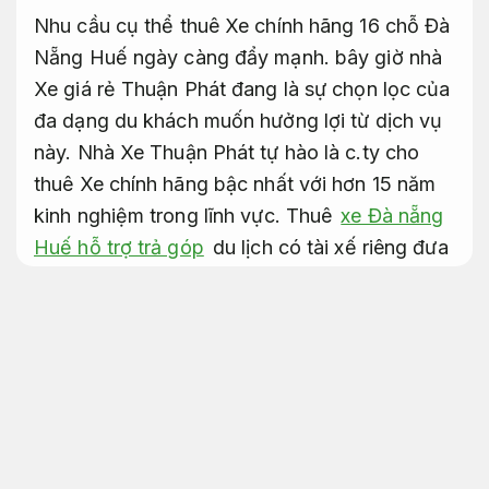
Nhu cầu cụ thể thuê Xe chính hãng 16 chỗ Đà
Nẵng Huế ngày càng đẩy mạnh. bây giờ nhà
Xe giá rẻ Thuận Phát đang là sự chọn lọc của
đa dạng du khách muốn hưởng lợi từ dịch vụ
này. Nhà Xe Thuận Phát tự hào là c.ty cho
thuê Xe chính hãng bậc nhất với hơn 15 năm
kinh nghiệm trong lĩnh vực. Thuê
xe Đà nẵng
Huế hỗ trợ trả góp
du lịch có tài xế riêng đưa
các bạn đi đa dạng địa điểm nổi tiếng ở Huế,
Đà Nẵng.
Kiểm tra xe kỹ.
Xe Đà Nẵng Huế đưa đón tận nơi
mức giá dễ tiếp cận
Nhiều lựa
chọn.
Xe chính hãng Đà Nẵng Huế cao cấp