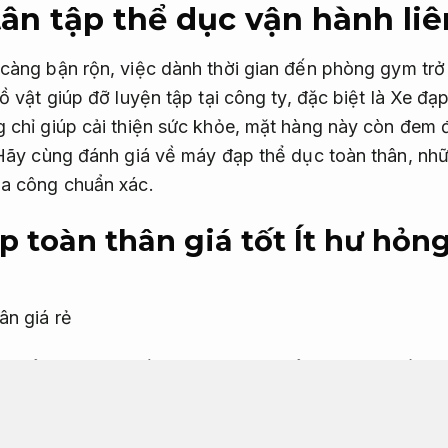
ân tập thể dục vận hành liê
càng bận rộn, việc dành thời gian đến phòng gym trở
ồ vật giúp đỡ luyện tập tại công ty, đặc biệt là Xe đạp
 chỉ giúp cải thiện sức khỏe, mặt hàng này còn đem 
 Hãy cùng đánh giá về máy đạp thể dục toàn thân, nhữ
ia công chuẩn xác.
ạp toàn thân giá tốt
Ít hư hỏng
ật thể dục được bề ngoài giúp chuyển động đa số cơ t
Xe giá rẻ đạp tập thông thường, mặt hàng này được 
ười tập thực hiện các động tác kéo đẩy cùng lúc vớ