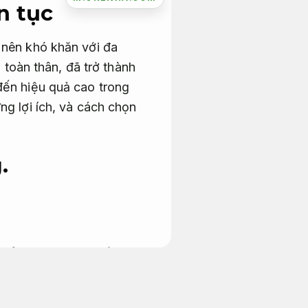
n tục
 nên khó khăn với đa
 toàn thân, đã trở thành
đến hiệu quả cao trong
ng lợi ích, và cách chọn
.
hể, từ chân, tay đến cơ
tích hợp thêm tay cầm
i việc đạp Xe.
Dễ bảo trì.