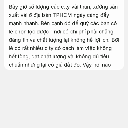
Bây giờ số lượng các c.ty vải thun, xưởng sản
xuất vải ở địa bàn TPHCM ngày càng đẩy
mạnh nhanh. Bên cạnh đó để quý các bạn có
lẽ chọn lọc được 1 nơi có chi phí phải chăng,
đáng tin và chất lượng lại không hề lợi ích. Bởi
lẽ có rất nhiều c.ty có cách làm việc không
hết lòng, đạt chất lượng vải không đủ tiêu
chuẩn nhưng lại có giá đắt đỏ. Vậy nơi nào
mới là shop mà ta có lẽ tin tưởng và yên tâm
về vấn đề mua vải cũng giống như lấy nguồn
sản xuất vải phải chăng nhất?
An toàn cho da.