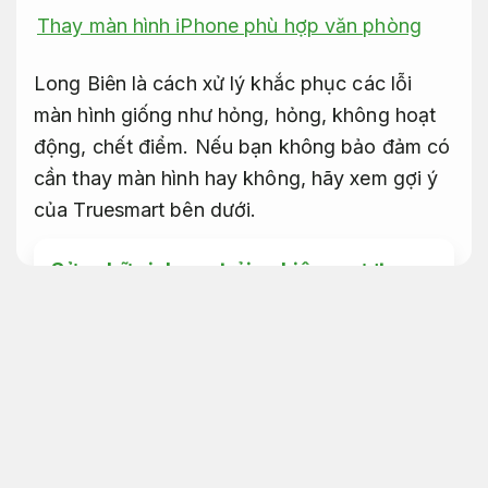
Thay màn hình iPhone phù hợp văn phòng
Long Biên là cách xử lý khắc phục các lỗi
màn hình giống như hỏng, hỏng, không hoạt
động, chết điểm. Nếu bạn không bảo đảm có
cần thay màn hình hay không, hãy xem gợi ý
của Truesmart bên dưới.
Sửa chữa iphone trải nghiệm mượt
Chi phí hợp lý.
Thay màn hình iphone long biên
ép kính điện thoại
Chi phí hợp lý.
Thay màn hình iphone long biên